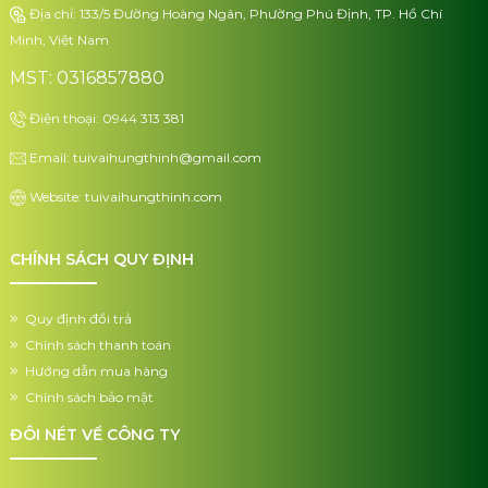
Địa chỉ: 133/5 Đường Hoàng Ngân, Phường Phú Định, TP. Hồ Chí
Minh, Việt Nam
MST: 0316857880
Điện thoại: 0944 313 381
Email: tuivaihungthinh@gmail.com
Website: tuivaihungthinh.com
CHÍNH SÁCH QUY ĐỊNH
Quy định đổi trả
Chính sách thanh toán
Hướng dẫn mua hàng
Chính sách bảo mật
ĐÔI NÉT VỀ CÔNG TY