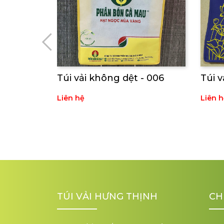
Túi vải không dệt - 006
Túi v
Liên hệ
Liên h
TÚI VẢI HƯNG THỊNH
CH