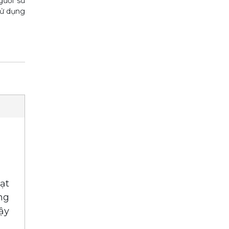
gười sử
sử dụng
ạt
ng
ậy