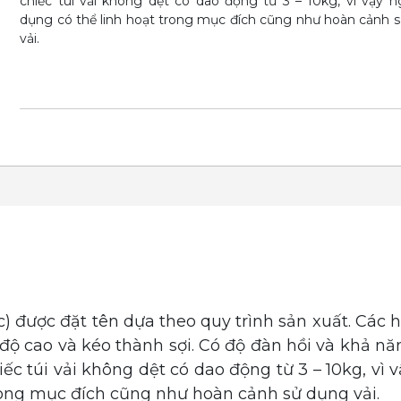
chiếc túi vải không dệt có dao động từ 3 – 10kg, vì vậy n
dụng có thể linh hoạt trong mục đích cũng như hoàn cảnh 
vải.
c) được đặt tên dựa theo quy trình sản xuất.
Các h
độ cao và kéo thành sợi.
Có độ đàn hồi và khả nă
ếc túi vải không dệt có dao động từ 3 – 10kg, vì v
rong mục đích cũng như hoàn cảnh sử dụng vải.