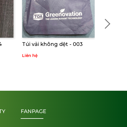
4
Túi vải không dệt - 003
Túi vải k
Liên hệ
Liên hệ
TY
FANPAGE