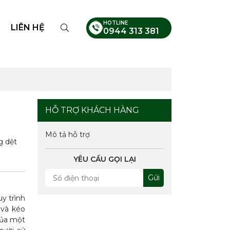
HOTLINE
LIÊN HỆ
0944 313 381
HỖ TRỢ KHÁCH HÀNG
Mô tả hỗ trợ
g dệt
YÊU CẦU GỌI LẠI
Gửi
y trình
 và kéo
 của một