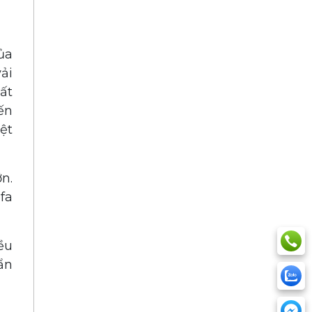
ủa
ải
hất
ến
ệt
ớn.
fa
ều
ẩn