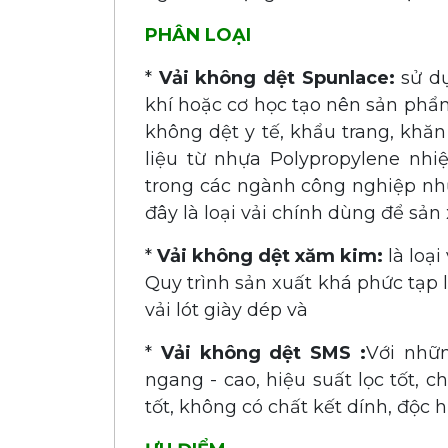
PHÂN LOẠI
*
Vải không dệt Spunlace:
sử d
khí hoặc cơ học tạo nên sản phẩm
không dệt y tế, khẩu trang, khăn ư
liệu từ nhựa Polypropylene nhi
trong các ngành công nghiệp như 
đây là loại vải chính dùng để sản 
*
Vải không dệt xăm kim:
là loạ
Quy trình sản xuất khá phức tạp l
vải lót giày dép và
*
Vải không dệt SMS :
Với nhữ
ngang - cao, hiệu suất lọc tốt, 
tốt, không có chất kết dính, độc hại