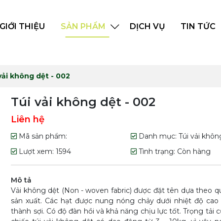
GIỚI THIỆU
SẢN PHẨM
DỊCH VỤ
TIN TỨC
vải không dệt - 002
Túi vải không dệt - 002
Liên hệ
Mã sản phẩm:
Danh mục: Túi vải khôn
Lượt xem: 1594
Tình trạng: Còn hàng
Mô tả
Vải không dệt (Non - woven fabric) được đặt tên dựa theo qu
sản xuất. Các hạt được nung nóng chảy dưới nhiệt độ cao
thành sợi. Có độ đàn hồi và khả năng chịu lực tốt. Trọng tải