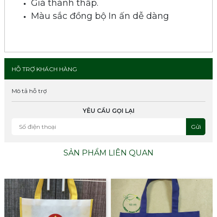
Giá thành thấp.
Màu sắc đồng bộ In ấn dễ dàng
HỖ TRỢ KHÁCH HÀNG
Mô tả hỗ trợ
YÊU CẦU GỌI LẠI
Gửi
SẢN PHẨM LIÊN QUAN