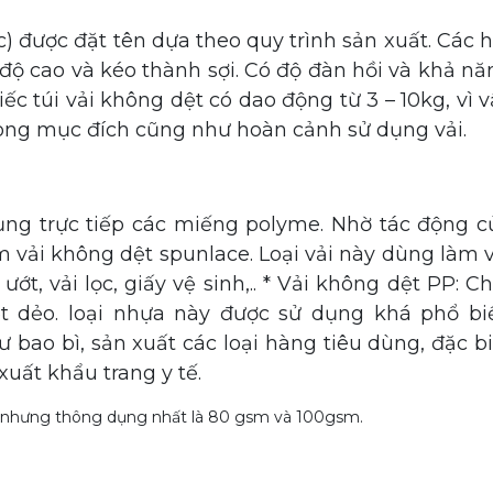
c) được đặt tên dựa theo quy trình sản xuất.
Các h
độ cao và kéo thành sợi.
Có độ đàn hồi và khả nă
ếc túi vải không dệt có dao động từ 3 – 10kg, vì v
rong mục đích cũng như hoàn cảnh sử dụng vải.
ụng trực tiếp các miếng polyme. Nhờ tác động c
 vải không dệt spunlace. Loại vải này dùng làm v
ớt, vải lọc, giấy vệ sinh,.. * Vải không dệt PP: C
ệt dẻo. loại nhựa này được sử dụng khá phổ bi
bao bì, sản xuất các loại hàng tiêu dùng, đặc bi
xuất khẩu trang y tế.
, nhưng thông dụng nhất là 80 gsm và 100gsm.