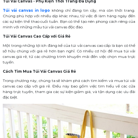
Túi Vải Canvas - Phụ Kiện Thời Trang Đa Dụng
Túi vải canvas in logo
không chỉ đáng tin cậy, mà còn thời trang.
Chúng phù hợp với nhiều dịp khác nhau, từ việc đi làm hàng ngày đến
các sự kiện thể thao cuối tuần. Bạn có thể tạo nên phong cách riêng của
mình với những mẫu túi vải canvas độc đáo.
Túi Vải Canvas Cao Cấp với Giá Rẻ
Một trong những lợi ích đáng kể của túi vải canvas cao cấp là bạn có thể
sở hữu chúng với giá rẻ hơn bạn nghĩ. Có nhiều cơ hội để mua túi vải
canvas giá rẻ, từ các chương trình khuyến mãi đến việc chọn mua trực
tuyến.
Cách Tìm Mua Túi Vải Canvas Giá Rẻ
Trong chương này, chúng ta sẽ khám phá cách tìm kiếm và mua túi vải
canvas cao cấp với giá rẻ. Điều này bao gồm việc tìm hiểu về các cửa
hàng trực tuyến, tham gia các sự kiện giảm giá, và tận dụng các ưu đãi
đặc biệt.