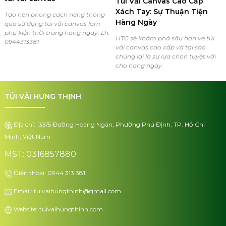
Túi Vải Canvas Cao Cấp
Xách Tay: Sự Thuận Tiện
Tạo nên phong cách riêng thông
Hàng Ngày
qua sử dụng túi vải canvas lam
phụ kiện thời trang hàng ngày. Lh:
HTG sẽ khám phá sâu hơn về túi
0944313381
vải canvas cao cấp và tại sao
chúng lại là sự lựa chọn tuyệt vời
cho hàng ngày.
TÚI VẢI HƯNG THỊNH
Địa chỉ: 133/5 Đường Hoàng Ngân, Phường Phú Định, TP. Hồ Chí
Minh, Việt Nam
MST: 0316857880
Điện thoại: 0944 313 381
Email: tuivaihungthinh@gmail.com
Website: tuivaihungthinh.com