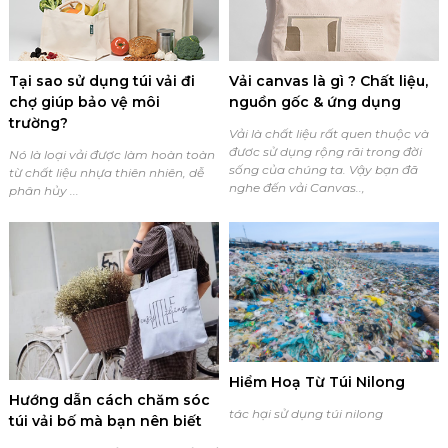
Tại sao sử dụng túi vải đi
Vải canvas là gì ? Chất liệu,
chợ giúp bảo vệ môi
nguồn gốc & ứng dụng
trường?
Vải là chất liệu rất quen thuộc và
đươc sử dụng rộng rãi trong đời
Nó là loại vải được làm hoàn toàn
sống của chúng ta. Vậy bạn đã
từ chất liệu nhựa thiên nhiên, dễ
nghe đến vải Canvas..,
phân hủy ...
Hiểm Hoạ Từ Túi Nilong
Hướng dẫn cách chăm sóc
tác hại sử dụng túi nilong
túi vải bố mà bạn nên biết