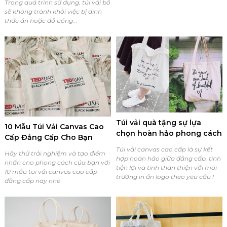
Trong quá trình sử dụng, túi vải bố
sẽ không tránh khỏi việc bị dính
thức ăn hoặc đồ uống...
Túi vải quà tặng sự lựa
10 Mẫu Túi Vải Canvas Cao
chọn hoàn hảo phong cách
Cấp Đẳng Cấp Cho Bạn
Túi vải canvas cao cấp là sự kết
Hãy thử trải nghiệm và tạo điểm
hợp hoàn hảo giữa đẳng cấp, tính
nhấn cho phong cách của bạn với
tiện lợi và tính thân thiện với môi
10 mẫu túi vải canvas cao cấp
trường in ấn logo theo yêu cầu !
đẳng cấp này nhé