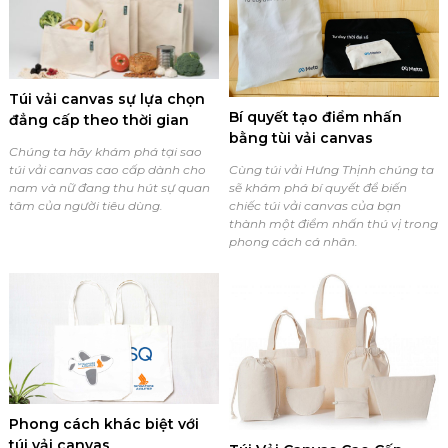
Túi vải canvas sự lựa chọn
Bí quyết tạo điểm nhấn
đẳng cấp theo thời gian
bằng tùi vải canvas
Chúng ta hãy khám phá tại sao
Cùng túi vải Hưng Thịnh chúng ta
túi vải canvas cao cấp dành cho
sẽ khám phá bí quyết để biến
nam và nữ đang thu hút sự quan
chiếc túi vải canvas của bạn
tâm của người tiêu dùng.
thành một điểm nhấn thú vị trong
phong cách cá nhân.
Phong cách khác biệt với
túi vải canvas