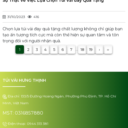
Sự Thật Về Việc Lựa Chọn Túi Vải đay Quà Tặng
31/10/2023
416
Chọn lựa túi vải đay quà tặng chất lượng không chỉ giúp bạn
tạo ấn tượng tích cực mà còn thể hiện sự quan tâm và tôn
trọng đối với người nhận quà.
1
2
3
4
5
6
7
18
19
›
››
...
TÚI VẢI HƯNG THỊNH
Địa chỉ: 133/5 Đường Hoàng Ngân, Phường Phú Định, TP. Hồ Chí
Minh, Việt Nam
MST: 0316857880
Điện thoại: 0944 313 381