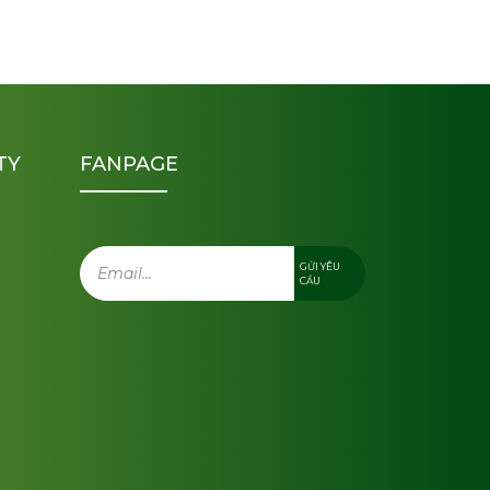
TY
FANPAGE
GỬI YÊU
CẦU