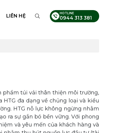
HOTLINE
LIÊN HỆ
0944 313 381
phẩm túi vải thân thiện môi trường,
ủa HTG đa dạng về chủng loại và kiểu
 trường. HTG nỗ lực không ngừng nhằm
tạo ra sự gắn bó bền vững. Với phong
 nhiệm và yêu mến của khách hàng và
ội nhằm thu hút nguồn lực đầu tư (tài