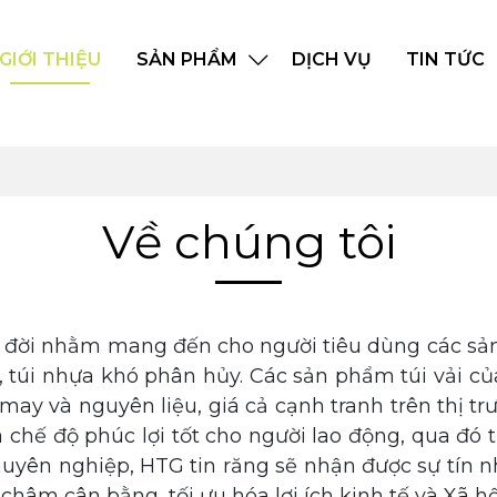
GIỚI THIỆU
SẢN PHẨM
DỊCH VỤ
TIN TỨC
Về chúng tôi
 đời nhằm mang đến cho người tiêu dùng các sản 
, túi nhựa khó phân hủy. Các sản phẩm túi vải c
 may và nguyên liệu, giá cả cạnh tranh trên thị
à chế độ phúc lợi tốt cho người lao động, qua đó 
huyên nghiệp, HTG tin răng sẽ nhận được sự tín
hâm cân bằng, tối ưu hóa lợi ích kinh tế và Xã h