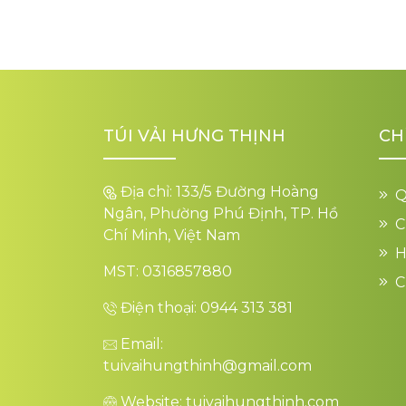
TÚI VẢI HƯNG THỊNH
CH
Địa chỉ: 133/5 Đường Hoàng
Q
Ngân, Phường Phú Định, TP. Hồ
C
Chí Minh, Việt Nam
H
MST: 0316857880
C
Điện thoại: 0944 313 381
Email:
tuivaihungthinh@gmail.com
Website: tuivaihungthinh.com