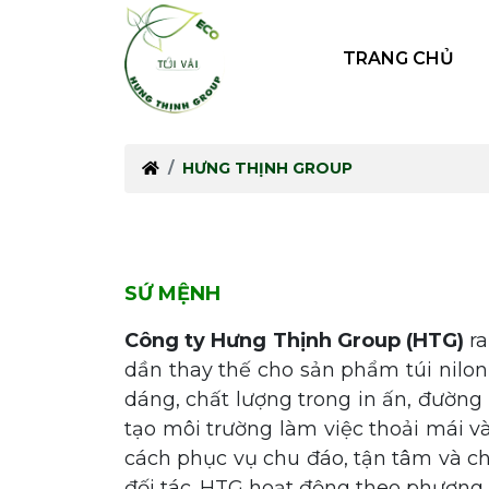
TRANG CHỦ
HƯNG THỊNH GROUP
SỨ MỆNH
Công ty Hưng Thịnh Group (HTG)
ra
dần thay thế cho sản phẩm túi nilon
dáng, chất lượng trong in ấn, đường
tạo môi trường làm việc thoải mái v
cách phục vụ chu đáo, tận tâm và c
đối tác. HTG hoạt động theo phương c